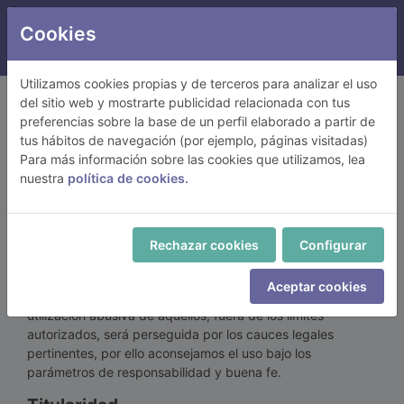
Cookies
Acceso socios
SACOT
Utilizamos cookies propias y de terceros para analizar el uso
del sitio web y mostrarte publicidad relacionada con tus
Aviso legal
preferencias sobre la base de un perfil elaborado a partir de
tus hábitos de navegación (por ejemplo, páginas visitadas)
El uso y acceso a los contenidos que alberga el presente
Para más información sobre las cookies que utilizamos, lea
Portal web implica el conocimiento y aceptación, sin
nuestra
política de cookies.
reserva alguna, de todas las cláusulas incluidas bajo el
presente texto de Aviso Legal que tienen como objetivo
informar a los usuarios de las condiciones para efectuar
Rechazar cookies
Configurar
correctamente citado acceso y utilización.
La web www.sacot.es alberga contenidos y productos
Aceptar cookies
sujetos a derechos de propiedad intelectual e industrial. La
utilización abusiva de aquellos, fuera de los límites
autorizados, será perseguida por los cauces legales
pertinentes, por ello aconsejamos el uso bajo los
parámetros de responsabilidad y buena fe.