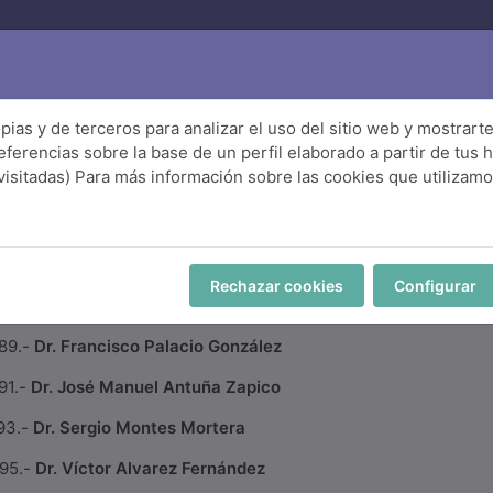
SACOT
GACPYT
Actualidad
Publicaciones
pias y de terceros para analizar el uso del sitio web y mostrart
eferencias sobre la base de un perfil elaborado a partir de tus
visitadas) Para más información sobre las cookies que utilizamo
ia
s de la SACOT por orden cronológico:
Rechazar cookies
Configurar
87.-
Dr. Vicente Vallina García
89.-
Dr. Francisco Palacio González
91.-
Dr. José Manuel Antuña Zapico
93.-
Dr. Sergio Montes Mortera
95.-
Dr. Víctor Alvarez Fernández