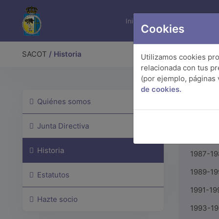
Inicio
Congresos
SACOT
Cookies
SACOT
/ Historia
Utilizamos cookies pro
relacionada con tus pr
(por ejemplo, páginas 
de cookies.
Histor
Quiénes somos
Presidente
Junta Directiva
1985-19
Historia
1987-19
1989-19
Estatutos
1991-19
Hazte socio
1993-19